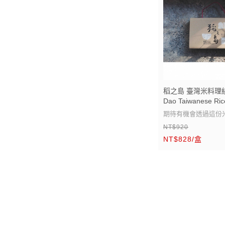
稻之島 臺灣米料理組合 
Dao Taiwanese Rice
期待有機會透過這份
NT$920
灣或世界某處的你一
NT$828/盒
嘗臺灣的風土滋味。