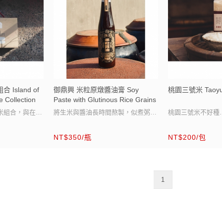
Island of
御鼎興 米粒原燉醬油膏 Soy
桃園三號米 Taoyua
 Collection
Paste with Glutinous Rice Grains
米組合，與在臺
將生米與醬油長時間熬製，似煮粥
桃園三號米不好種
起料理，一起品
般，是早期製作醬油膏的方法。完成
稻子像孩子般需要
NT$350/瓶
NT$200/包
後，過去的人認為殘留的米粒不夠美
130多個日昇日落
觀，會再將米粒過濾。這瓶米粒醬油
成就你我碗裡
依照古法製作，但保留米粒，增加口
粒粒飽滿、散發淡
1
感，視覺上也更顯豐富。我們自己喜
歡用來炒飯、或是搭配蘿蔔糕、芋粿
巧沾醬，也非常適合