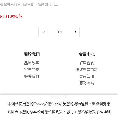
臺灣原木無使用漂白劑、防腐劑等化學
物質，因此凹凸、色差、蟲蛀都是正常
NT$1,980/個
的，瑕疵便是自然無添加的證明。也會
需要花費時間保養和愛護哦！若習慣塑
1/1
<
膠砧板的朋友建議三思後再購買。
關於我們
會員中心
品牌故事
訂單查詢
常見問題
修改會員資料
聯絡我們
會員註冊
忘記密碼
商品分類
本網站使用您的Cookie於優化網站及您的購物經驗。繼續瀏覽網
米食製品
品牌週邊
站即表示您同意本公司隱私權政策，您可至隱私權政策了解詳細
料理器具
料理食材