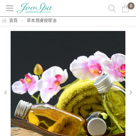
0
首頁
草本潤膚按摩油
-