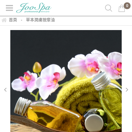
0
首頁
草本潤膚按摩油
-