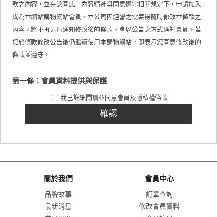
款之內容，並在認同此一內容精神與同意遵守相關規定下，申請加入
成為本網站購物網站會員。本公司因經營之需要得隨時修改本條款之
內容，將不再另行通知修改後的條款，會以公告之方式通知會員。若
您於條款修改公告後仍繼續使用本購物網站，即表示您同意修改後的
條款並遵守。
第一條：會員資料提供與保護
申請人應依本公司提供之會員申請表格內容，詳實提供正確且完整之
我已詳細閱讀並同意會員及隱私權條款
個人資料。前述資料如有異動，會員應主動即時通知本公司客服中
心，本公司並得對會員之資格進行審查核駁。 本公司對於會員提供之
資料，得不定時進行審查。如有任何經本公司認為不實、錯誤或有異
常之資料，本公司得逕行予以刪除或終止其會員資格。倘有涉及不法
嫌疑，本公司並得主動向司法機關舉發。 申請人如未滿二十歲者，應
事先經其法定代理人同意及瞭解後，始得申請加入成為本網站購物網
站會員。申請程序完畢，即視為申請人已取得法定代理人之同意及瞭
解。如有違誤，申請人及其法定代理人應自負完全法律責任。 申請人
（即會員）同意本公司可能會因會員使用本網站各項服務而蒐集到會
關於我們
會員中心
員之個人資料，該等資料將會在會員與本公司間交易往來、消費者管
理服務、行銷本公司或關係企業的產品服務及經營本公司營業項目等
品牌故事
訂單查詢
目的下，於本網站提供服務之地區內處理利用，直到本網站停止服務
為止，並僅在前述目的範圍內，將會員個人資料提供給本公司關係企
最新消息
修改會員資料
業、物流通路商、受本公司委託處理事務之第三人利用。會員得請求