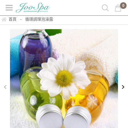
0
首頁
循環調理泡澡露
-