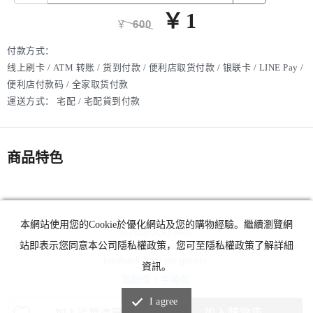
￥
1
￥
600
付款方式：
线上刷卡 / ATM 转账 / 货到付款 / 便利店取货付款 / 银联卡 / LINE Pay /
便利店付款码 / 全家取货付款
運送方式：
宅配 / 宅配貨到付款
商品特色
本網站使用您的Cookie於優化網站及您的購物經驗。繼續瀏覽網
© 2015 JOO SPA.
站即表示您同意本公司隱私權政策，您可至隱私權政策了解詳細
We are deeply appreciative of these wonderful honors and the positive
feedback from our guests.
資訊。
電腦版
|
手機版
I agree
加入購物車