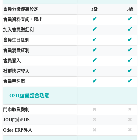
會員分級優惠設定
3級
5級
✔
✔
會員資料查詢、匯出
✔
✔
加入會員送紅利
✔
✔
會員生日紅利
✔
✔
會員消費紅利
✔
✔
會員登入
✔
✔
社群快速登入
✔
✔
會員黑名單
O2O虛實整合功能
✖
✖
門市取貨機制
✖
✖
JOO門市POS
✖
✖
Odoo ERP導入