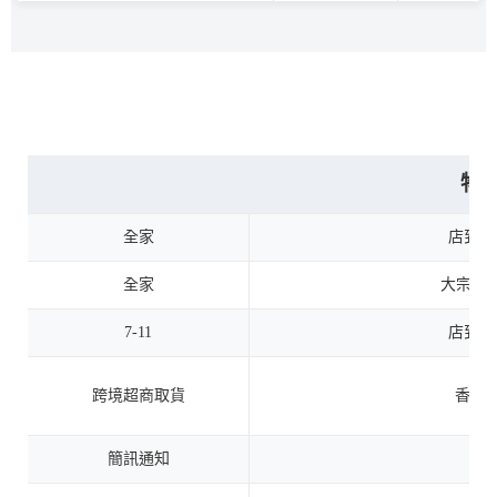
物
全家
店到店
全家
大宗寄
7-11
店到店
跨境超商取貨
香港
簡訊通知