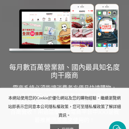
每月數百萬營業額、國內最具知名度
肉干廠商
電商系統必須能讓消費者方便且快速購物，
JOO串接了玉山支付寶服務讓我的大陸地區消
本網站使用您的Cookie於優化網站及您的購物經驗。繼續瀏覽網
費者可以非常容易的在網站下單，單月創造近
站即表示您同意本公司隱私權政策，您可至隱私權政策了解詳細
百萬營收！用過這麼多的電商平台中JOO是我
資訊。
最推薦同業進來使用的！