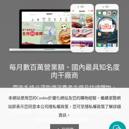
每月數百萬營業額、國內最具知名度
肉干廠商
電商系統必須能讓消費者方便且快速購物，
JOO串接了玉山支付寶服務讓我的大陸地區消
本網站使用您的Cookie於優化網站及您的購物經驗。繼續瀏覽網
費者可以非常容易的在網站下單，單月創造近
站即表示您同意本公司隱私權政策，您可至隱私權政策了解詳細
百萬營收！用過這麼多的電商平台中JOO是我
資訊。
最推薦同業進來使用的！