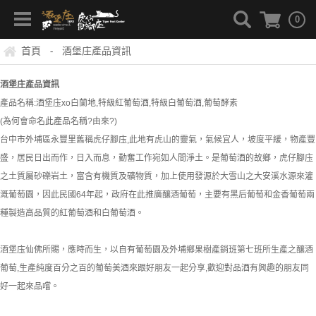
0
首頁
酒堡庄產品資訊
-
酒堡庄產品資訊
產品名稱:酒堡庒xo白蘭地,特級紅葡萄酒,特級白葡萄酒,葡萄酵素
(為何會命名此產品名稱?由來?)
台中市外埔區永豐里舊稱虎仔腳庒,此地有虎山的靈氣，氣候宜人，坡度平緩，物產豐
盛，居民日出而作，日入而息，勤奮工作宛如人間淨土。是葡萄酒的故鄉，虎仔腳庒
之土質屬砂礫岩土，富含有機質及礦物質，加上使用發源於大雪山之大安溪水源來灌
溉葡萄園，因此民國64年起，政府在此推廣釀酒葡萄，主要有黑后葡萄和金香葡萄兩
種製造高品質的紅葡萄酒和白葡萄酒。
酒堡庒仙佛所賜，應時而生，以自有葡萄園及外埔鄉果樹產銷班第七班所生產之釀酒
葡萄,生產純度百分之百的葡萄美酒來跟好朋友一起分享,歡迎對品酒有興趣的朋友同
好一起來品嚐。