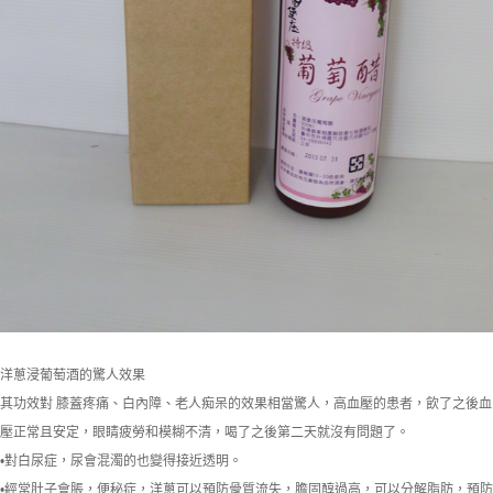
洋蔥浸葡萄酒的驚人效果
其功效對 膝蓋疼痛、白內障、老人痴呆的效果相當驚人，高血壓的患者，飲了之後血
壓正常且安定，眼睛疲勞和模糊不清，喝了之後第二天就沒有問題了。
•對白尿症，尿會混濁的也變得接近透明。
•經常肚子會脹，便秘症，洋蔥可以預防骨質流失，膽固醇過高，可以分解脂肪，預防