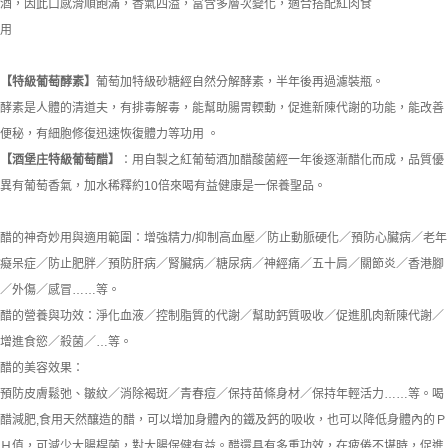
酒，因此口感滑順飽滿，香氣四溢，富含多層次變化，適合搭配紅肉食
用
【特級葡萄酵素】
葡萄加特級砂糖經自然分解酵素，半年後再過濾裝瓶。
酵素是人體的清道夫，有排毒解毒，能幫助腸胃輭動，促進新陳代謝的功能，能改善
便秘，有細胞修復迅速恢復體力等功用 。
【酒堡庄特級葡萄醋】
：用自製之紅葡萄酒加醋酸菌經一年後逐漸醋化而成，品質優
異有葡萄香氣，加水稀釋約10倍來喝有益健康是一保養聖品。
醋的神奇妙用與適用範圍：增強精力/抑制高血壓／防止動脈硬化／預防心臟病／老年
癡呆症／防止肥胖／預防肝病／腎臟病／糖尿病／神經痛／五十肩／關節炎／香港腳
／外傷／感冒……等。
醋的營養與功效：淨化血液／控制脂質的代謝／幫助鈣質吸收／促進肌肉新陳代謝／
增進食慾／殺菌／…等。
醋的美容效果：
預防皮膚鬆弛、皺紋／消除褐斑／青春痘／保持苗條身材／保持年輕活力……等。喝
醋減肥,食用天然釀造的醋，可以增加身體內的鐵及鈣的吸收，也可以降低身體內的Ｐ
Ｈ值，可減少大腸桿菌，對大腸保健有益。醋還具有多重功效，在疲倦不堪時，促進