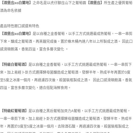
【酒堡庒xo
白蘭地】
之命名是以虎仔腳庒山下之葡萄園
【酒堡庒】
所生產之優質葡萄
酒為命名依據
產品特性跟口感還有特色
【酒堡庒xo
白蘭地】
是以自種之金香葡萄，以手工方式挑選最成熟葡萄，一串一串剪
下來。釀成之葡萄酒，再蒸餾完成後，置於橡木桶內達八年以上所製成之酒。 因此口
感滑順飽滿，香氣四溢，富含多層次變化 。
【特級白葡萄酒】
是以自種之金香葡萄，以手工方式挑選最成熟葡萄，一串一串剪下
來。加上易經卜卦方式選擇酵母菌釀造成之葡萄酒，發酵半年、熟成半年再置於0度
至5度之冰庫一個月，再過濾四次後，殺菌裝瓶製成之酒。 因此口感滑順飽滿，香氣
四溢，富含多層次變化，適合搭配海鮮食用。
【特級紅葡萄酒】
是以自種之黑后葡萄加貝力A葡萄，以手工方式挑選最成熟葡萄，
一串一串剪下來。加上易經卜卦方式選擇酵母菌釀造成之葡萄酒，發酵半年、熟成半
年，再置於0度至5度之冰庫一個月，去除酒石酸，再過濾四次後，殺菌裝瓶製成之