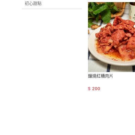
初心甜點
釀燒紅糟肉片
$
200