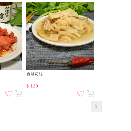
香滷筍絲
$
120
1