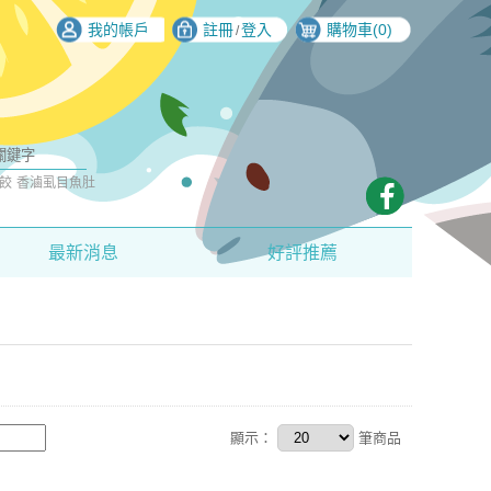
我的帳戶
註冊
登入
購物車(
0
)
/
餃
香滷虱目魚肚
最新消息
好評推薦
顯示：
筆商品