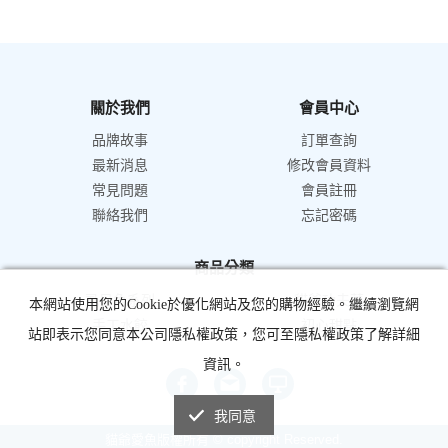
關於我們
會員中心
品牌故事
訂單查詢
最新消息
修改會員資料
常見問題
會員註冊
聯絡我們
忘記密碼
商品分類
虱目魚系列
貓爺功夫菜
本網站使用您的Cookie於優化網站及您的購物經驗。繼續瀏覽網
手工水餃
初心甜點
站即表示您同意本公司隱私權政策，您可至隱私權政策了解詳細
資訊。
我同意
貓爺愛魚版權所有 © copyright Reserved.