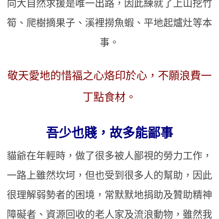
向大自然求援是唯一出路，因此練就了上山挖竹
筍、爬樹摘果子、溪裡撈魚蝦、平地起爐灶等本
事。
敬天愛地的惜福之心烙印於心，不願浪費一
丁點食材。
吾少也賤，故多能鄙事
貓爺在年輕時，做了很多被人鄙視的勞力工作，
一路上雖然坎坷，但也受到很多人的幫助，因此
很理解弱勢者的困境，常默默地捐助及贊助精神
障礙者、資源回收的老人家及流浪動物，雖然我