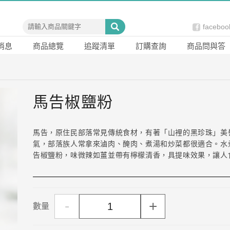
faceb
消息
商品總覽
追蹤清單
訂購查詢
商品問與答
馬告椒鹽粉
馬告，原住民部落常見傳統食材，有著「山裡的黑珍珠」美
氣，部落族人常拿來滷肉、醃肉、煮湯和炒菜都很適合。水
告椒鹽粉，味微辣如薑並帶有檸檬清香，具提味效果，讓人
-
+
數量