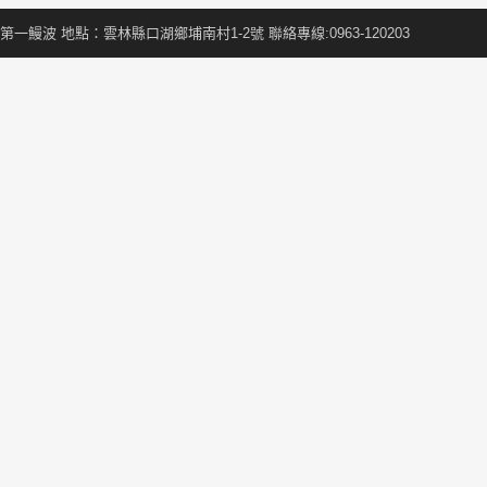
第一鰻波 地點：雲林縣口湖鄉埔南村1-2號 聯絡專線:0963-120203