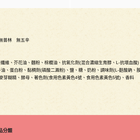
無普林 無五辛
維、芥花油、麵粉、棕櫚油、抗氧化劑(混合濃縮生育醇、L-抗壞血酸)
油、蛋白粉、黏稠劑(磷酸二澱粉)、鹽、糖、奶粉、調味劑(L-麩酸鈉、胺
、麥芽糊精、酵母、著色劑(食用色素黃色4號、食用色素黃色5號)、香料
品分類