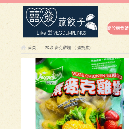
關於囍發蔬
首頁
松珍-麥克雞塊 （ 蛋奶素)
-