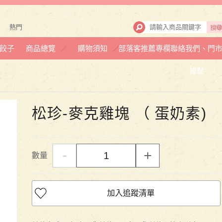
熱門
餃子
商品總覽
購物須知
部落客推薦專欄
聯絡我們、門
據點
松珍-麥克雞塊 （ 蛋奶素)
-
+
數量
加入追蹤清單