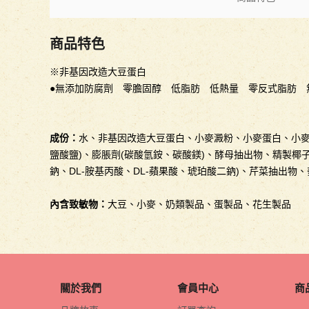
商品特色
※非基因改造大豆蛋白
●無添加防腐劑 零膽固醇 低脂肪 低熱量 零反式脂肪 
成份：
水、非基因改造大豆蛋白、小麥澱粉、小麥蛋白、小麥纖
鹽酸鹽)、膨脹劑(碳酸氫銨、碳酸鎂)、酵母抽出物、精製椰子
鈉、DL-胺基丙酸、DL-蘋果酸、琥珀酸二鈉)、芹菜抽出物
內含致敏物：
大豆、小麥、奶類製品、蛋製品、花生製品
關於我們
會員中心
商