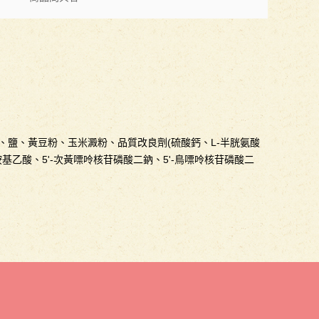
、鹽、黃豆粉、玉米澱粉、品質改良劑(硫酸鈣、L-半胱氨酸
基乙酸、5'-次黃嘌呤核苷磷酸二鈉、5'-鳥嘌呤核苷磷酸二