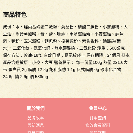
商品特色
成份：水、羥丙基磷酸二澱粉、蒟蒻粉、磷酸二澱粉、小麥澱粉、大
豆油、馬鈴薯澱粉、糖、鹽、味霖、甲基纖維素、小麥纖維、調味
劑、麵粉、玉米澱粉、麵包粉、樹薯澱粉、素食香料、磷酸鈉(無
水)、二氧化鈦、氫氧化鈣、無水碳酸鈉、二氧化矽 淨重：500公克
保存方法：冷凍-18℃ 有效日期：標示於袋上 保存期限：24個月 ◎本
產品含過敏原：小麥、大豆 營養標示： 每一份量100g 熱量 221.6大
卡 蛋白質 2g 脂肪 12.8g 飽和脂肪 1.1g 反式脂肪 0g 碳水化合物
24.6g 糖 2.9g 鈉 586mg
關於我們
會員中心
品牌故事
訂單查詢
最新消息
修改會員資料
常見問題
會員註冊