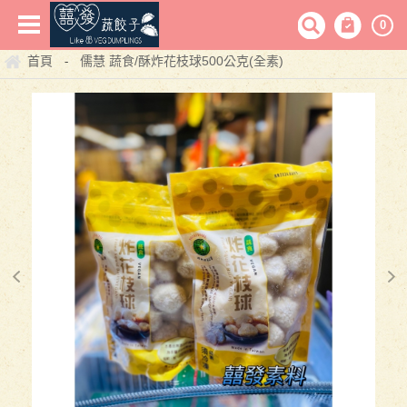
0
首頁
儒慧 蔬食/酥炸花枝球500公克(全素)
-