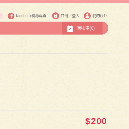
facebook粉絲專頁
註冊
／
登入
我的帳戶
市
購物車(
0
)
$
200