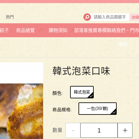
熱門
餃子
商品總覽
購物須知
部落客推薦專欄
聯絡我們、門
據點
韓式泡菜口味
韓式泡菜
顏色:
一包(30/顆)
商品規格:
-
+
數量