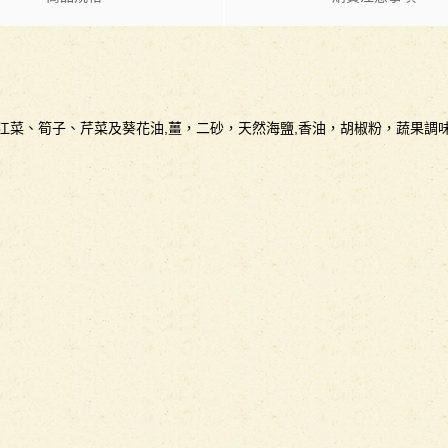
青江菜、筍子、芹菜及葵花油,薑，二砂，天然海鹽,香油，胡椒粉，蔬果