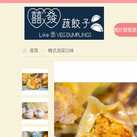
關於囍發蔬
首頁
韓式泡菜口味
-