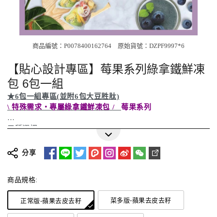
商品編號：P0078400162764
原始貨號：DZPF9997*6
【貼心設計專區】莓果系列綠拿鐵鮮凍
包 6包一組
★6包一組專區(並附6包大豆胜肽)
\ 特殊需求・專屬綠拿鐵鮮凍包 /
莓果系列
三種選擇:
更多詳細介紹
因應癌友需求，目前僅有此三種選擇，造成不便請見諒:
分享
√蘋果去皮去籽 (其他水果依原本處理方式出貨)
√去掉堅果(去掉所有堅果)
商品規格:
√蘋果去皮去籽+去掉堅果
菜多版-蘋果去皮去籽
正常版-蘋果去皮去籽