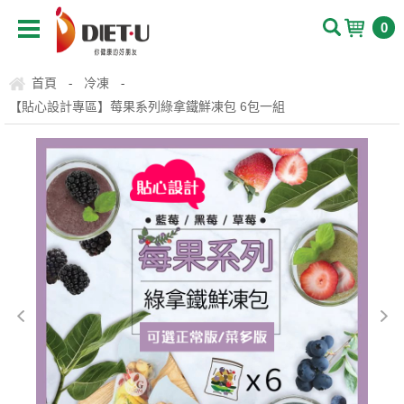
0
首頁
冷凍
-
-
【貼心設計專區】莓果系列綠拿鐵鮮凍包 6包一組