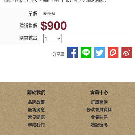
宅配（住金門的朋友，備註【來店自取】可於交貨時退運費）
單價
$1100
$900
建議售價
購買數量
分享至
關於我們
會員中心
品牌故事
訂單查詢
最新消息
修改會員資料
常見問題
會員註冊
聯絡我們
忘記密碼